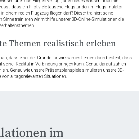
issen über das Fliegen verfügt, aber dieses Wissen noch nie
sst, dass ein Pilot viele tausend Flugstunden im Flugsimulator
in einem realen Flugzeug fliegen darf? Dieser trainiert seine
Sinne trainieren wir mithilfe unserer 3D-Online-Simulationen die
Verhaltensthemen.
te Themen realistisch erleben
an, dass einer der Gründe für wirksames Lernen darin besteht, dass
it seiner Realität in Verbindung bringen kann. Genau darauf zahlen
 ein. Genau wie unsere Präsenzplanspiele simulieren unsere 3D-
 von alltagsrelevanten Situationen.
lationen im