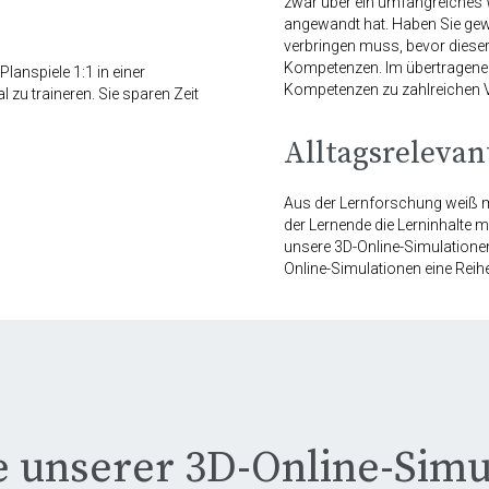
zwar über ein umfangreiches W
angewandt hat. Haben Sie gewu
verbringen muss, bevor dieser 
Kompetenzen. Im übertragenen 
lanspiele 1:1 in einer
Kompetenzen zu zahlreichen 
 zu traineren. Sie sparen Zeit
Alltagsrelevan
Aus der Lernforschung weiß m
der Lernende die Lerninhalte m
unsere 3D-Online-Simulationen
Online-Simulationen eine Reihe
le unserer 3D-Online-Simu