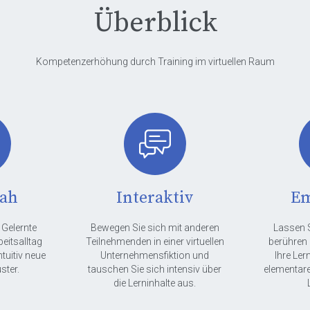
Überblick
Kompetenzerhöhung durch Training im virtuellen Raum
nah
Interaktiv
Em
 Gelernte
Bewegen Sie sich mit anderen
Lassen S
beitsalltag
Teilnehmenden in einer virtuellen
berühren 
ntuitiv neue
Unternehmensfiktion und
Ihre Ler
ster.
tauschen Sie sich intensiv über
elementare
die Lerninhalte aus.