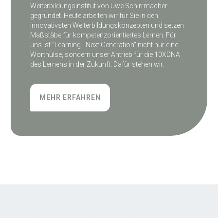
Weiterbildungsinstitut von Uwe Schirrmacher
gegründet. Heute arbeiten wir für Sie in den
innovativsten Weiterbildungskonzepten und setzen
Maßstäbe für kompetenzorientiertes Lernen. Für
uns ist "Learning - Next Generation" nicht nur eine
Worthülse, sondern unser Antrieb für die 10XDNA
des Lernens in der Zukunft. Dafür stehen wir.
MEHR ERFAHREN