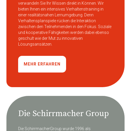
verwandeln Sie Ihr Wissen direkt in Können. Wir
bieten Ihnen ein intensives Verhaltenstraining in
einer realitätsnahen Lernumgebung. Denn
Verhaltensplanspiele rücken die Interaktion
zwischen den Teilnehmenden in den Fokus. Soziale
und kooperative Fähigkeiten werden dabei ebenso
geschult wie der Mut zu innovativen
Lösungsansätzen.
MEHR ERFAHREN
Die Schirrmacher Group
Die SchirrmacherGroup wurde 1996 als