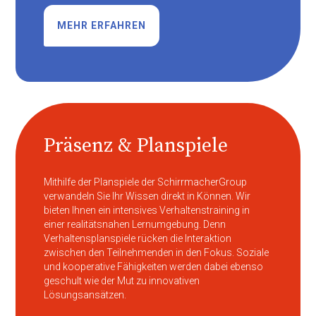
MEHR ERFAHREN
Präsenz & Planspiele
Mithilfe der Planspiele der SchirrmacherGroup
verwandeln Sie Ihr Wissen direkt in Können. Wir
bieten Ihnen ein intensives Verhaltenstraining in
einer realitätsnahen Lernumgebung. Denn
Verhaltensplanspiele rücken die Interaktion
zwischen den Teilnehmenden in den Fokus. Soziale
und kooperative Fähigkeiten werden dabei ebenso
geschult wie der Mut zu innovativen
Lösungsansätzen.