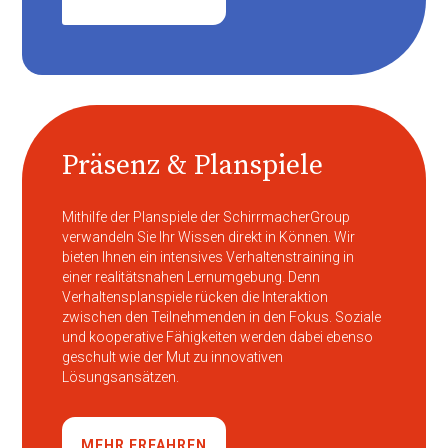
Präsenz & Planspiele
Mithilfe der Planspiele der SchirrmacherGroup
verwandeln Sie Ihr Wissen direkt in Können. Wir
bieten Ihnen ein intensives Verhaltenstraining in
einer realitätsnahen Lernumgebung. Denn
Verhaltensplanspiele rücken die Interaktion
zwischen den Teilnehmenden in den Fokus. Soziale
und kooperative Fähigkeiten werden dabei ebenso
geschult wie der Mut zu innovativen
Lösungsansätzen.
MEHR ERFAHREN